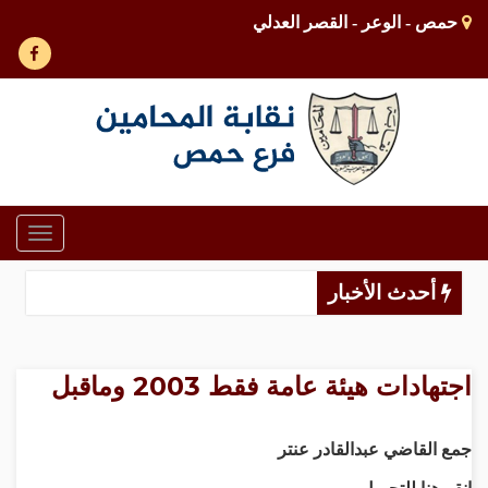
حمص - الوعر - القصر العدلي
Toggle
gation
أحدث الأخبار
اجتهادات هيئة عامة فقط 2003 وماقبل
جمع القاضي عبدالقادر عنتر