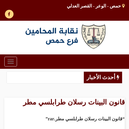
حمص - الوعر - القصر العدلي
Toggle
gation
أحدث الأخبار
قانون البينات رسلان طرابلسي مطر
“قانون البينات رسلان طرابلسي مطر.rar”