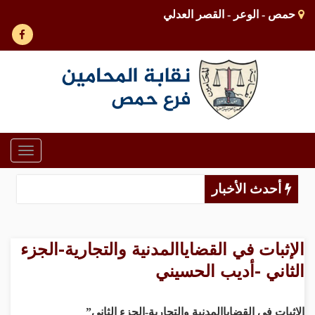
حمص - الوعر - القصر العدلي
Toggle
gation
أحدث الأخبار
الإثبات في القضاياالمدنية والتجارية-الجزء
الثاني -أديب الحسيني
الإثبات في القضاياالمدنية والتجارية-الجزء الثاني”