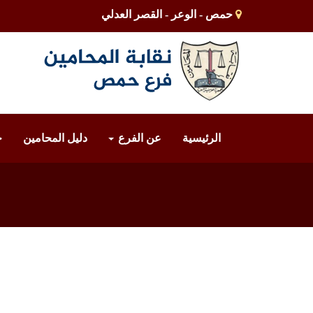
حمص - الوعر - القصر العدلي
الرئيسية
عن الفرع
دليل المحامين
خ