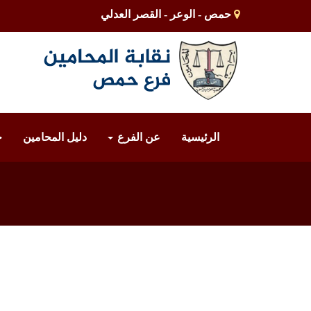
حمص - الوعر - القصر العدلي
الرئيسية
عن الفرع
دليل المحامين
خ