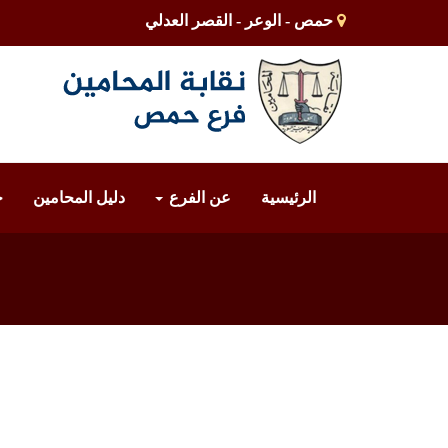
حمص - الوعر - القصر العدلي
الرئيسية
عن الفرع
دليل المحامين
خ