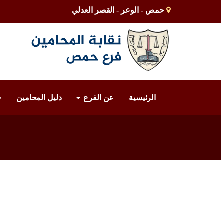
حمص - الوعر - القصر العدلي
الرئيسية
عن الفرع
دليل المحامين
خ