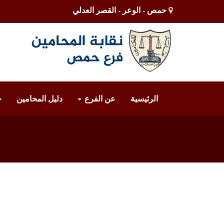
حمص - الوعر - القصر العدلي
الرئيسية
عن الفرع
دليل المحامين
خ