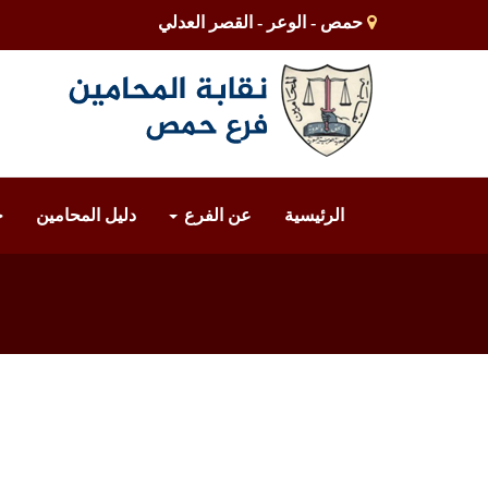
حمص - الوعر - القصر العدلي
الرئيسية
عن الفرع
دليل المحامين
خ