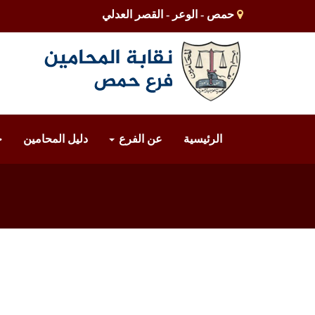
حمص - الوعر - القصر العدلي
الرئيسية
عن الفرع
دليل المحامين
خ