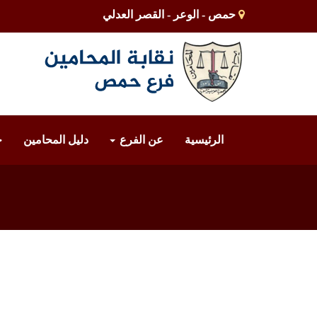
حمص - الوعر - القصر العدلي
الرئيسية
عن الفرع
دليل المحامين
خ