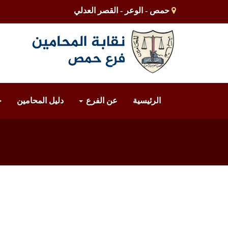
حمص - الوعر - القصر العدلي
الرئيسية
عن الفرع
دليل المحامين
خ