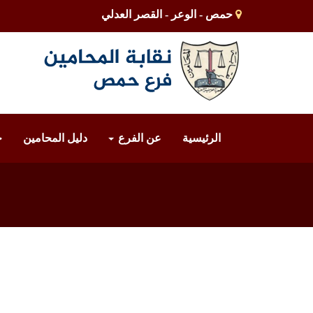
حمص - الوعر - القصر العدلي
الرئيسية
عن الفرع
دليل المحامين
خ