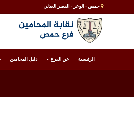
حمص - الوعر - القصر العدلي
الرئيسية
عن الفرع
دليل المحامين
خ