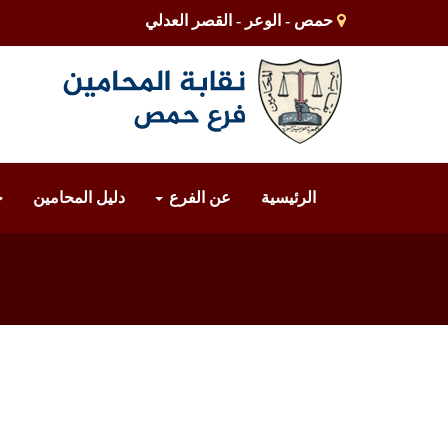
حمص - الوعر - القصر العدلي
الرئيسية
عن الفرع
دليل المحامين
خ