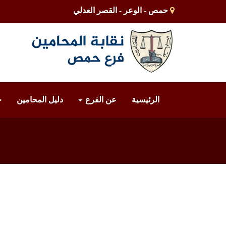
حمص - الوعر - القصر العدلي
الرئيسية
عن الفرع
دليل المحامين
خ