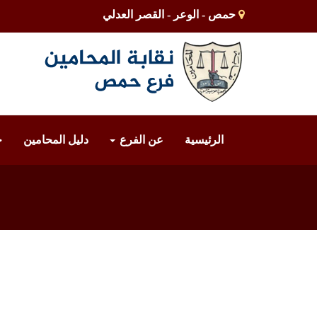
حمص - الوعر - القصر العدلي
الرئيسية
عن الفرع
دليل المحامين
خ