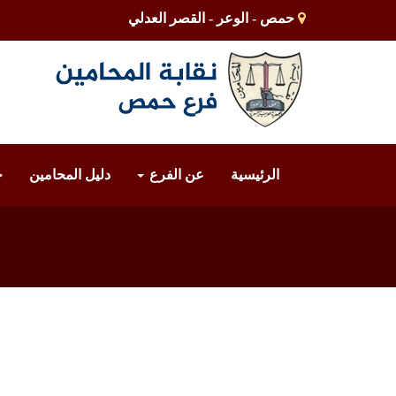
حمص - الوعر - القصر العدلي
الرئيسية
عن الفرع
دليل المحامين
خ