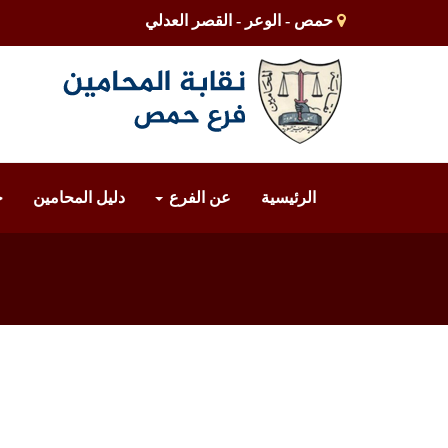
حمص - الوعر - القصر العدلي
الرئيسية
عن الفرع
دليل المحامين
خ