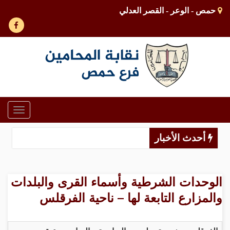
حمص - الوعر - القصر العدلي
Toggle
gation
أحدث الأخبار
الوحدات الشرطية وأسماء القرى والبلدات
والمزارع التابعة لها – ناحية الفرقلس