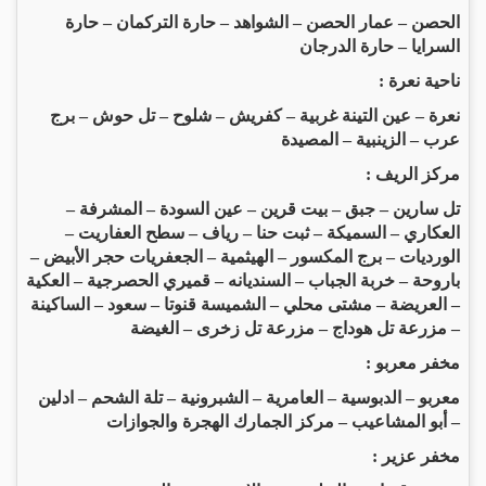
الحصن – عمار الحصن – الشواهد – حارة التركمان – حارة
السرايا – حارة الدرجان
ناحية نعرة :
نعرة – عين التينة غربية – كفريش – شلوح – تل حوش – برج
عرب – الزينبية – المصيدة
مركز الريف :
تل سارين – جبق – بيت قرين – عين السودة – المشرفة –
العكاري – السميكة – ثبت حنا – رياف – سطح العفاريت –
الورديات – برج المكسور – الهيثمية – الجعفريات حجر الأبيض –
باروحة – خربة الجباب – السنديانه – قميري الحصرجية – العكية
– العريضة – مشتى محلي – الشميسة قنوتا – سعود – الساكينة
– مزرعة تل هوداج – مزرعة تل زخرى – الغيضة
مخفر معربو :
معربو – الدبوسية – العامرية – الشبرونية – تلة الشحم – ادلين
– أبو المشاعيب – مركز الجمارك الهجرة والجوازات
مخفر عزير :