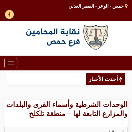
حمص - الوعر - القصر العدلي
Toggle
gation
أحدث الأخبار
الوحدات الشرطية وأسماء القرى والبلدات
والمزارع التابعة لها – منطقة تلكلخ