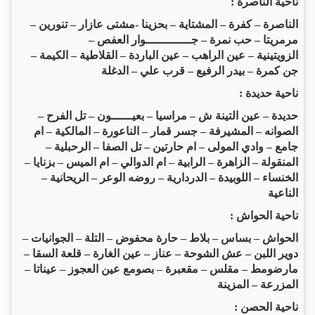
ناحية الناصرة :
الناصرة – كفرة – المشتاية – بحزينا -مشتى عازار – تنورين –
مرمريتا – حب نمرة – جـــــــــــــوار العفص –
الزويتينية – عين الراهب – عين الباردة – القلاطية – الكيمة –
جن كمرة – بيدر الرفيع – قرب علي – الدغلة
ناحية حديدة :
حديدة – عين التينة ش – مراسيا – بعيــــــون – تل الفرح –
الصوانه – المشيرفة – جسر قمار – الناعورة – المالكية – ام
جامع – وادي المولى – ام حارتين – تل الصفا – الرحبلية –
المنقولة – الزاهرة – الرابية – ام الدوالي – ام الميس – بزنايا –
الخنساء – اللوبيدة – الدردارية – روضه الوعر – الريحانية –
الناعية
ناحية الحواش :
الحواش – بساس – بلاط – حارة محفوض – التلة – الجوانيات –
دوير اللبن – عش الشوحة – عناز – عين الغارة – قلعة السقا –
مارضومط – مقلس – مقعبرة – بصومع عين العجوز – عيناتا –
المزرعة – المزينة
ناحية الحصن :