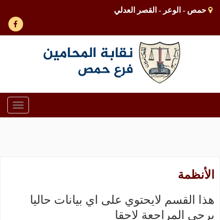
حمص - الوعر - القصر العدلي
Toggle
gation
الأنظمة
هذا القسم لايحتوي على اي بيانات حاليا
يرجى المراجعة لاحقا