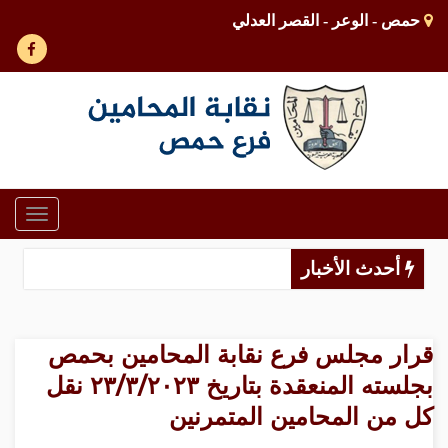
حمص - الوعر - القصر العدلي
Toggle
gation
أحدث الأخبار
قرار مجلس فرع نقابة المحامين بحمص
بجلسته المنعقدة بتاريخ ٢٣/٣/٢٠٢٣ نقل
كل من المحامين المتمرنين