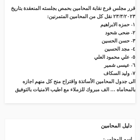
قرر مجلس فرع نقابة المحامين بحمص بجلسته المنعقدة بتاريخ
٢٣/٣/٢٠٢٣ نقل كل من المحامين المتمرنين:
١- حمزه الابراهيم
٢- ضحى شحود
٣- حسن الحسين
٤- مجد الحسين
٥- علي محمود العلي
٦- عيسى شمير
٧- وليد السكاف
الى جدول المحامين الأساتذة واقتراح منح كل منهم اجازه
بالمحاماه … الف مبروك للزملاء مع اطيب الامنيات بالتوفيق
دليل المحامين
اسم المحامي: