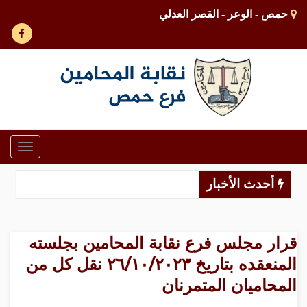
حمص - الوعر - القصر العدلي
Toggle
gation
أحدث الأخبار
قرار مجلس فرع نقابة المحامين بجلسته
المنعقده بتاريخ ٢٦/١٠/٢٠٢٣ نقل كل من
المحاميان المتمرنان