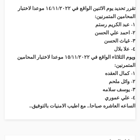
تقرر تحديد يوم الاثنين الواقع في ١٤/١١/٢٠٢٢ موعدا لاختبار
المحامين المتمرنين:
١- عبد الكريم رستم
٢- احمد علي الحسن
٣- غياث الحسن
٤- علا بلال
ويوم الثلاثاء الواقع في ١٥/١١/٢٠٢٢ موعدا لاختبار المحامين
المتمرنين:
١- كمال العقده
٢- وائل ملحم
٣- يوسف سلامه
٤- علي عموري
الساعه العاشره صباحا.. مع اطيب الامنيات بالتوفيق..