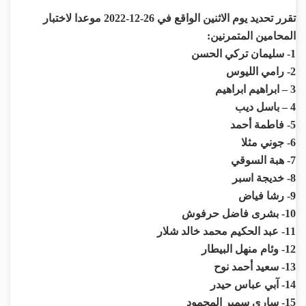
تقرر تحديد يوم الاثنين الواقع في 26-12-2022 موعدا لاختبار
المحامين المتمرنين:
1- سليمان تركي الحسن
2- رامي الليوس
3 – ابراهيم ابراهيم
4 – باسل ديب
5- فاطمة أحمد
6- جوني مثلا
7- هبة السوقي
8- خديجة اسبر
9- رشا فياض
10- بشرى فاضل حرفوش
11- عبد الحكيم محمد خالد شلار
12- وئام منهل البيطار
13- سعيد أحمد نوح
14- آبي عباس حيدر
15- ساري سمير المحمود