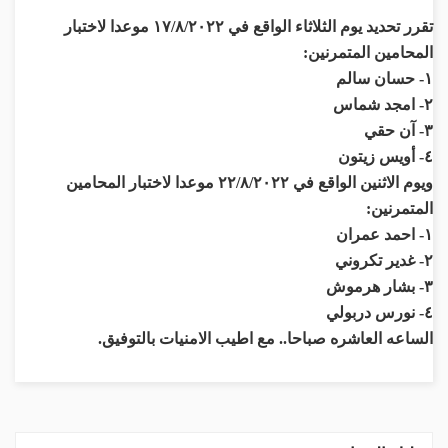
تقرر تحديد يوم الثلاثاء الواقع في ١٧/٨/٢٠٢٢ موعدا لاختبار
المحامين المتمرنين:
١- حسان سالم
٢- امجد شماس
٣- آن حقي
٤- أويس زيتون
ويوم الاثنين الواقع في ٢٢/٨/٢٠٢٢ موعدا لاختبار المحامين
المتمرنين:
١- احمد عمران
٢- غدير تكروني
٣- بشار هرموش
٤- نورس دربولي
الساعه العاشره صباحا.. مع اطيب الامنيات بالتوفيق.