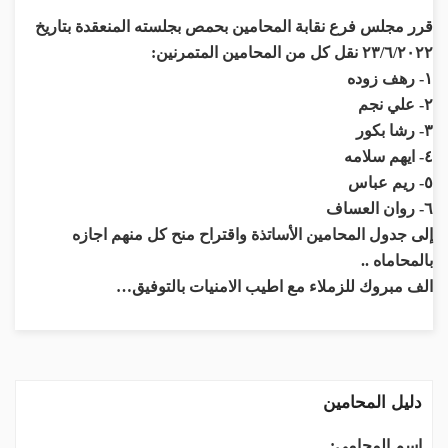
قرر مجلس فرع نقابة المحامين بحمص بجلسته المنعقدة بتاريخ
٢٣/٦/٢٠٢٢ نقل كل من المحامين المتمرنين:
١- رهف زوده
٢- علي نجم
٣- رشا بكور
٤- ايهم سلامه
٥- ريم عباس
٦- روان العساف
إلى جدول المحامين الأساتذة واقتراح منح كل منهم اجازه
بالمحاماه ..
الف مبروك للزملاء مع اطيب الامنيات بالتوفيق…
دليل المحامين
اسم المحامي: