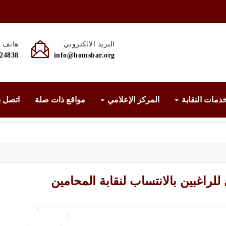
البريد الالكتروني:
هاتف :
524838
info@homsbar.org
دمات النقابة
المركز الإعلامي
مواقع ذات صلة
اتصل ب
راغبين بالانتساب لنقابة المحامين