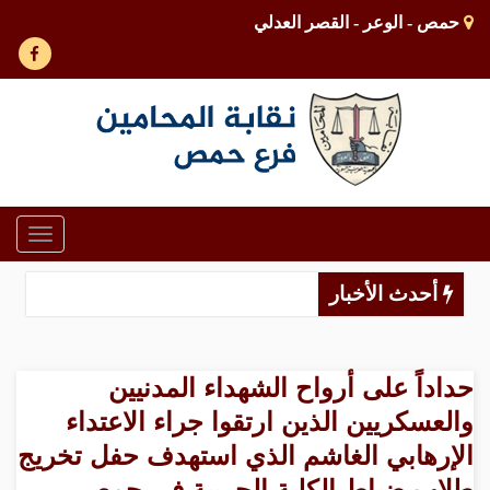
حمص - الوعر - القصر العدلي
Toggle
gation
أحدث الأخبار
حداداً على أرواح الشهداء المدنيين
والعسكريين الذين ارتقوا جراء الاعتداء
الإرهابي الغاشم الذي استهدف حفل تخريج
طلاب ضباط الكلية الحربية في حمص