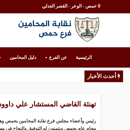
حمص - الوعر - القصر العدلي
الرئيسية
عن الفرع
دليل المحامين
خ
أحدث الأخبار
تهنئة القاضي المستشار علي داوود 
رئيس وأعضاء مجلس فرع نقابة المحامين بحمص وهيئته 
محام عام بحمص ويتمنون له التوفيق والنجاح في مهم