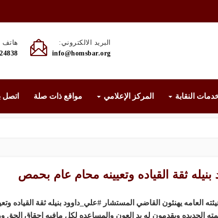
البريد الالكتروني:
هاتف :
524838
info@homsbar.org
دمات النقابة
المركز الإعلامي
مواقع ذات صلة
اتصل ب
بنيله ثقة القياده وتعيينه محام عام بحمص
العامه يهنئون القاضي المستشار #علي_داوود بنيله ثقة القياده وتعيي
ته الجديده ويقدمون له يد العون والمساعده لكل مافيه إحقاق الحق و