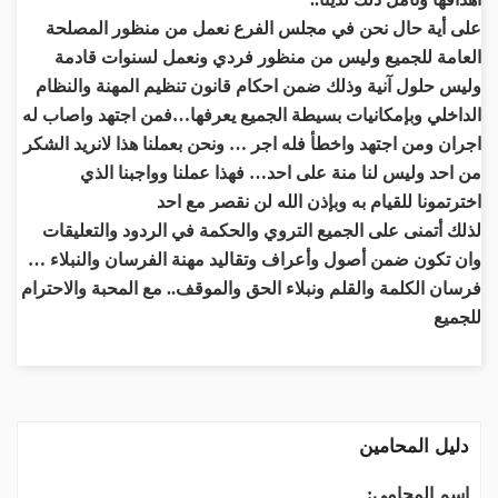
على أية حال نحن في مجلس الفرع نعمل من منظور المصلحة
العامة للجميع وليس من منظور فردي ونعمل لسنوات قادمة
وليس حلول آنية وذلك ضمن احكام قانون تنظيم المهنة والنظام
الداخلي وبإمكانيات بسيطة الجميع يعرفها…فمن اجتهد واصاب له
اجران ومن اجتهد واخطأ فله اجر … ونحن بعملنا هذا لانريد الشكر
من احد وليس لنا منة على احد… فهذا عملنا وواجبنا الذي
اخترتمونا للقيام به وبإذن الله لن نقصر مع احد
لذلك أتمنى على الجميع التروي والحكمة في الردود والتعليقات
وان تكون ضمن أصول وأعراف وتقاليد مهنة الفرسان والنبلاء …
فرسان الكلمة والقلم ونبلاء الحق والموقف.. مع المحبة والاحترام
للجميع
دليل المحامين
اسم المحامي: