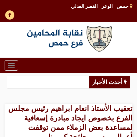
حمص - الوعر - القصر العدلي
Toggle
gation
أحدث الأخبار
تعقيب الأستاذ انعام ابراهيم رئيس مجلس
الفرع بخصوص ايجاد مبادرة إسعافية
لمساعدة بعض الزملاء ممن توقفت
أعمالهم بسبب جائحة كورونا