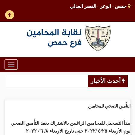
حمص - الوعر - القصر العدلي
Toggle
gation
أحدث الأخبار
التأمين الصحي للمحامين
يبدأ التسجيل للمحامين الراغبين بالاشتراك بعقد التأمين الصحي
يوم الأربعاء ٥/٢٥ /٢٠٢٢ حتى تاريخ الاربعاء ٨/ ٦ / ٢٠٢٢